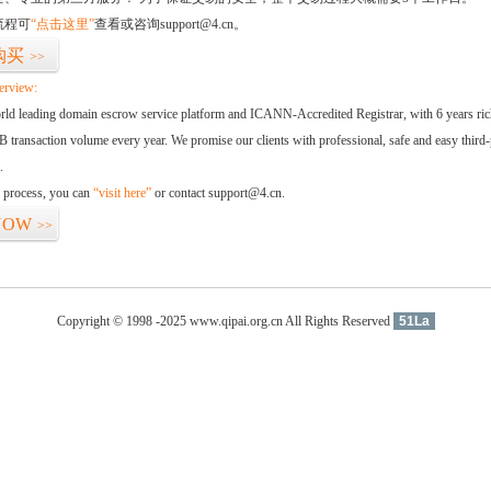
流程可
“点击这里”
查看或咨询support@4.cn。
购买
>>
erview:
orld leading domain escrow service platform and ICANN-Accredited Registrar, with 6 years ri
 transaction volume every year. We promise our clients with professional, safe and easy third-
.
d process, you can
“visit here”
or contact support@4.cn.
NOW
>>
Copyright © 1998 -2025 www.qipai.org.cn All Rights Reserved
51La