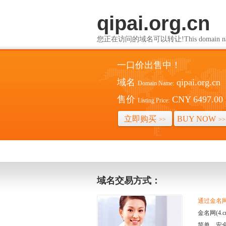
qipai.org.cn
您正在访问的域名可以转让!This domain name i
一口价出售中！
域名
qipai.org.cn
Domain Name:
售价
CNY 6497.00
Listing Price:
立即购买
BUY NOW
>>
>>
域名交易方式：
通过金名网(
金名网(4
简单、安