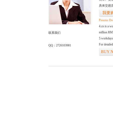
具体交易
我要
Process Ov
4.cn is a w
million RMB
联系我们
5 workdays
For detaile
QQ：2726103981
BUY 